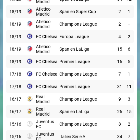
Madrid
Atletico
18/19
Spanien Super Cup
2
1
Madrid
Atletico
18/19
Champions League
2
-
Madrid
18/19
FC Chelsea
Europa League
4
2
Atletico
18/19
Spanien LaLiga
15
6
Madrid
18/19
FC Chelsea
Premier League
16
5
17/18
FC Chelsea
Champions League
7
1
17/18
FC Chelsea
Premier League
31
11
Real
16/17
Champions League
9
3
Madrid
Real
16/17
Spanien LaLiga
26
15
Madrid
Juventus
15/16
Champions League
8
2
FC
Juventus
15/16
Italien Serie A
34
7
FC