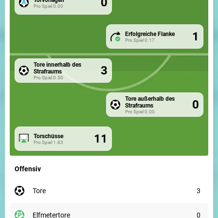
0
Pro Spiel
0.00
1
Erfolgreiche Flanke
Pro Spiel
0.17
Tore innerhalb des
3
Strafraums
Pro Spiel
0.50
Tore außerhalb des
0
Strafraums
Pro Spiel
0.00
11
Torschüsse
Pro Spiel
1.83
Offensiv
tore
3
elfmetertore
0