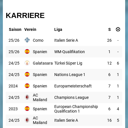
KARRIERE
Saison
Verein
Liga
S
25/26
Como
Italien Serie A
26
-
25/26
Spanien
WM-Qualifikation
1
-
24/25
Galatasaray
Türkei Süper Lig
12
6
24/25
Spanien
Nations League 1
6
1
2024
Spanien
Europameisterschaft
7
1
AC
24/25
Champions League
7
1
Mailand
European Championship
2023
Spanien
6
4
Qualification 1
AC
24/25
Italien Serie A
16
5
Mailand