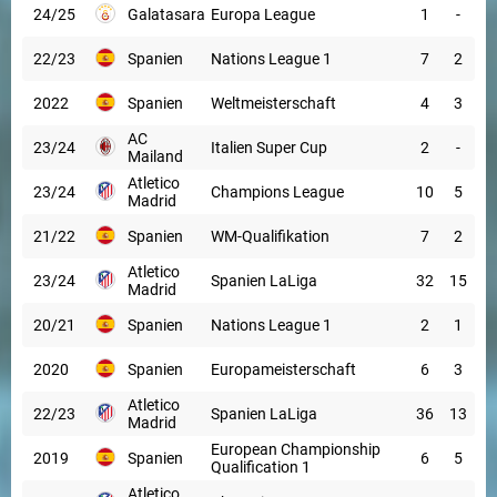
24/25
Galatasaray
Europa League
1
-
22/23
Spanien
Nations League 1
7
2
2022
Spanien
Weltmeisterschaft
4
3
AC
23/24
Italien Super Cup
2
-
Mailand
Atletico
23/24
Champions League
10
5
Madrid
21/22
Spanien
WM-Qualifikation
7
2
Atletico
23/24
Spanien LaLiga
32
15
Madrid
20/21
Spanien
Nations League 1
2
1
2020
Spanien
Europameisterschaft
6
3
Atletico
22/23
Spanien LaLiga
36
13
Madrid
European Championship
2019
Spanien
6
5
Qualification 1
Atletico