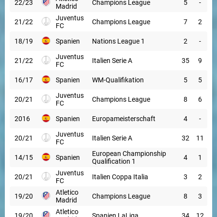
22/23
Champions League
5
-
Madrid
Juventus
21/22
Champions League
7
2
FC
18/19
Spanien
Nations League 1
2
-
Juventus
21/22
Italien Serie A
35
9
FC
16/17
Spanien
WM-Qualifikation
5
5
Juventus
20/21
Champions League
8
6
FC
2016
Spanien
Europameisterschaft
4
-
Juventus
20/21
Italien Serie A
32
11
FC
European Championship
14/15
Spanien
4
1
Qualification 1
Juventus
20/21
Italien Coppa Italia
3
2
FC
Atletico
19/20
Champions League
8
3
Madrid
Atletico
19/20
Spanien LaLiga
34
12