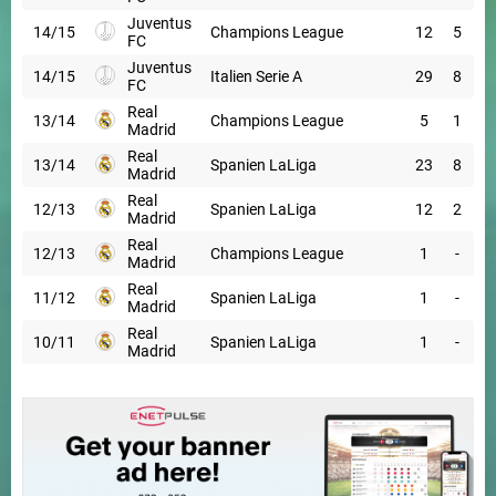
Juventus
14/15
Champions League
12
5
FC
Juventus
14/15
Italien Serie A
29
8
FC
Real
13/14
Champions League
5
1
Madrid
Real
13/14
Spanien LaLiga
23
8
Madrid
Real
12/13
Spanien LaLiga
12
2
Madrid
Real
12/13
Champions League
1
-
Madrid
Real
11/12
Spanien LaLiga
1
-
Madrid
Real
10/11
Spanien LaLiga
1
-
Madrid