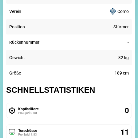
Verein
Como
Position
Stürmer
Rückennummer
-
Gewicht
82 kg
Größe
189 cm
SCHNELLSTATISTIKEN
0
Kopfballtore
Pro Spiel
0.00
11
Torschüsse
Pro Spiel
1.83