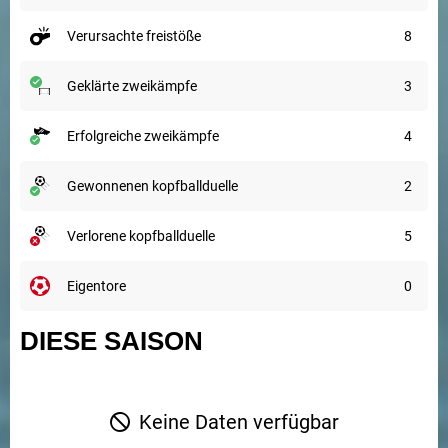
verursachte freistöße
8
geklärte zweikämpfe
3
erfolgreiche zweikämpfe
4
gewonnenen kopfballduelle
2
verlorene kopfballduelle
5
eigentore
0
DIESE SAISON
Keine Daten verfügbar